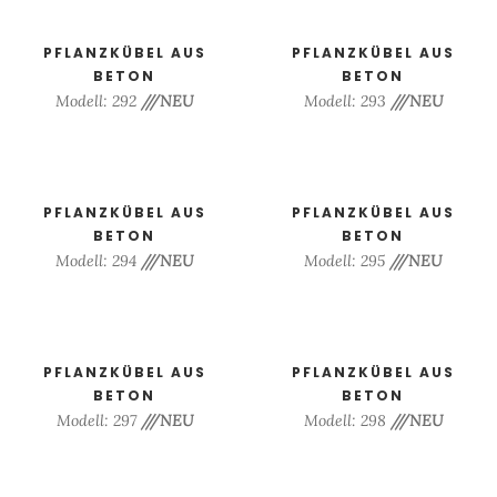
PFLANZKÜBEL AUS
PFLANZKÜBEL AUS
BETON
BETON
Modell: 292
///NEU
Modell: 293
///NEU
PFLANZKÜBEL AUS
PFLANZKÜBEL AUS
BETON
BETON
Modell: 294
///NEU
Modell: 295
///NEU
PFLANZKÜBEL AUS
PFLANZKÜBEL AUS
BETON
BETON
Modell: 297
///NEU
Modell: 298
///NEU