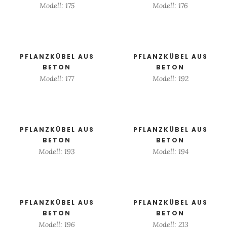
Modell: 175
Modell: 176
PFLANZKÜBEL AUS
PFLANZKÜBEL AUS
BETON
BETON
Modell: 177
Modell: 192
PFLANZKÜBEL AUS
PFLANZKÜBEL AUS
BETON
BETON
Modell: 193
Modell: 194
PFLANZKÜBEL AUS
PFLANZKÜBEL AUS
BETON
BETON
Modell: 196
Modell: 213