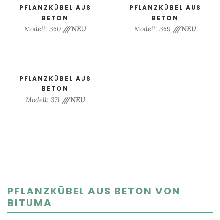
PFLANZKÜBEL AUS
PFLANZKÜBEL AUS
BETON
BETON
Modell: 360
///NEU
Modell: 369
///NEU
PFLANZKÜBEL AUS
BETON
Modell: 371
///NEU
PFLANZKÜBEL AUS BETON VON
BITUMA