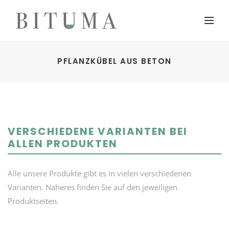
PFLANZKÜBEL AUS BETON
VERSCHIEDENE VARIANTEN BEI
ALLEN PRODUKTEN
Alle unsere Produkte gibt es in vielen verschiedenen
Varianten. Näheres finden Sie auf den jeweiligen
Produktseiten.