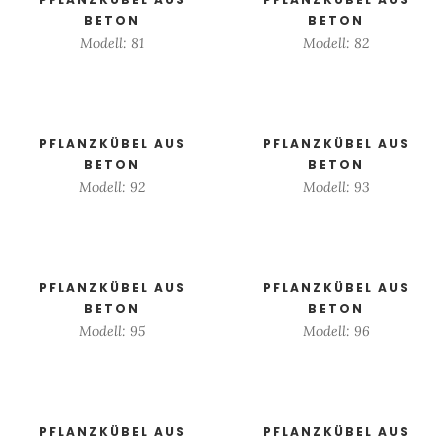
BETON
BETON
Modell: 81
Modell: 82
PFLANZKÜBEL AUS
PFLANZKÜBEL AUS
BETON
BETON
Modell: 92
Modell: 93
PFLANZKÜBEL AUS
PFLANZKÜBEL AUS
BETON
BETON
Modell: 95
Modell: 96
PFLANZKÜBEL AUS
PFLANZKÜBEL AUS