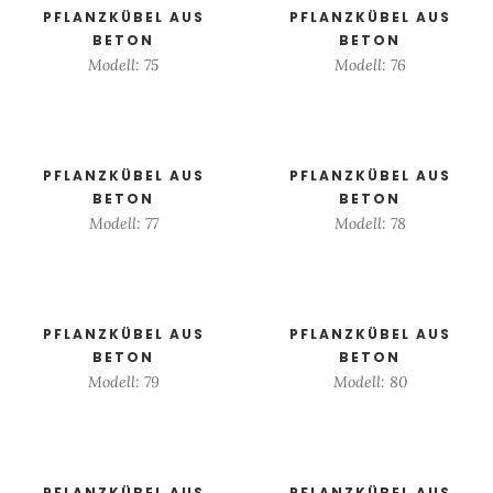
PFLANZKÜBEL AUS
PFLANZKÜBEL AUS
BETON
BETON
Modell: 75
Modell: 76
PFLANZKÜBEL AUS
PFLANZKÜBEL AUS
BETON
BETON
Modell: 77
Modell: 78
PFLANZKÜBEL AUS
PFLANZKÜBEL AUS
BETON
BETON
Modell: 79
Modell: 80
PFLANZKÜBEL AUS
PFLANZKÜBEL AUS