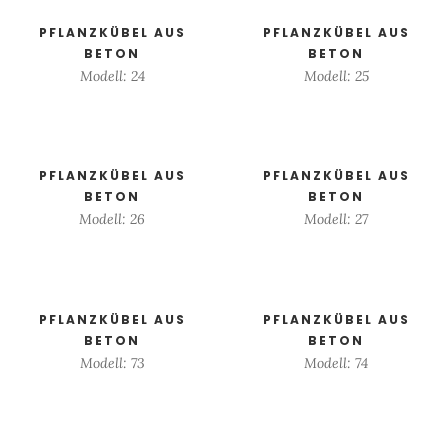
PFLANZKÜBEL AUS
PFLANZKÜBEL AUS
BETON
BETON
Modell: 24
Modell: 25
PFLANZKÜBEL AUS
PFLANZKÜBEL AUS
BETON
BETON
Modell: 26
Modell: 27
PFLANZKÜBEL AUS
PFLANZKÜBEL AUS
BETON
BETON
Modell: 73
Modell: 74