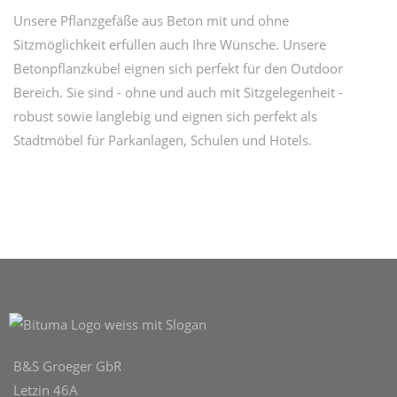
Unsere Pflanzgefäße aus Beton mit und ohne
Sitzmöglichkeit erfüllen auch Ihre Wünsche. Unsere
Betonpflanzkübel eignen sich perfekt für den Outdoor
Bereich. Sie sind - ohne und auch mit Sitzgelegenheit -
robust sowie langlebig und eignen sich perfekt als
Stadtmöbel für Parkanlagen, Schulen und Hotels.
B&S Groeger GbR
Letzin 46A