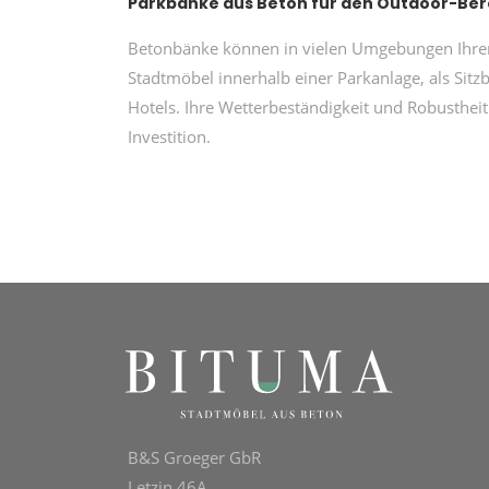
Parkbänke aus Beton für den Outdoor-Ber
Betonbänke können in vielen Umgebungen Ihren
Stadtmöbel innerhalb einer Parkanlage, als Sitzb
Hotels. Ihre Wetterbeständigkeit und Robustheit
Investition.
B&S Groeger GbR
Letzin 46A