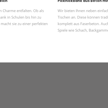
eich
Picknickbank aus Beton mi
 Charme entfalten. Ob als
Wir bieten Ihnen neben einfa
ank in Schulen bis hin zu
Tischen an. Diese können trad
 macht sie zu einer perfekten
komplett aus Faserbeton. Auch
Spiele wie Schach, Backgammo